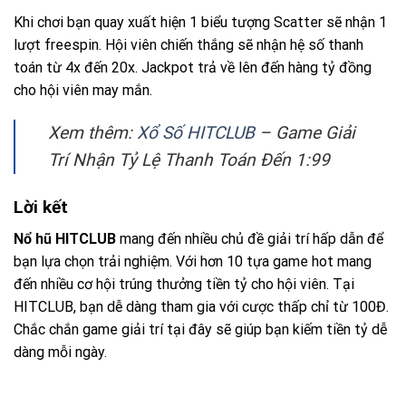
Khi chơi bạn quay xuất hiện 1 biểu tượng Scatter sẽ nhận 1
lượt freespin. Hội viên chiến thắng sẽ nhận hệ số thanh
toán từ 4x đến 20x. Jackpot trả về lên đến hàng tỷ đồng
cho hội viên may mắn.
Xem thêm:
Xổ Số HITCLUB
– Game Giải
Trí Nhận Tỷ Lệ Thanh Toán Đến 1:99
Lời kết
Nổ hũ HITCLUB
mang đến nhiều chủ đề giải trí hấp dẫn để
bạn lựa chọn trải nghiệm. Với hơn 10 tựa game hot mang
đến nhiều cơ hội trúng thưởng tiền tỷ cho hội viên. Tại
HITCLUB, bạn dễ dàng tham gia với cược thấp chỉ từ 100Đ.
Chắc chắn game giải trí tại đây sẽ giúp bạn kiếm tiền tỷ dễ
dàng mỗi ngày.