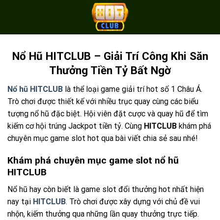
Bỏ
qua
nội
dung
Nổ Hũ HITCLUB – Giải Trí Công Khi Săn
Thưởng Tiền Tỷ Bất Ngờ
Nổ hũ HITCLUB
là thể loại game giải trí hot số 1 Châu Á.
Trò chơi được thiết kế với nhiều trục quay cùng các biểu
tượng nổ hũ đặc biệt. Hội viên đặt cược và quay hũ để tìm
kiếm cơ hội trúng Jackpot tiền tỷ. Cùng
HITCLUB
khám phá
chuyên mục game slot hot qua bài viết chia sẻ sau nhé!
Khám phá chuyên mục game slot nổ hũ
HITCLUB
Nổ hũ hay còn biết là game slot đổi thưởng hot nhất hiện
nay tại
HITCLUB
. Trò chơi được xây dựng với chủ đề vui
nhộn, kiếm thưởng qua những lần quay thưởng trực tiếp.