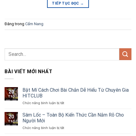
TIẾP TỤC ĐỌC
→
Đăng trong
Cẩm Nang
BÀI VIẾT MỚI NHẤT
Bật Mí Cách Chơi Bài Chắn Dễ Hiểu Từ Chuyên Gia
20
HITCLUB
Th3
Chức năng bình luận bị tắt
ở
Bật
Mí
Sâm Lốc – Toàn Bộ Kiến Thức Cần Nắm Rõ Cho
20
Cách
Người Mới
Th3
Chơi
Chức năng bình luận bị tắt
ở
Bài
Sâm
Chắn