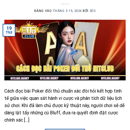
ĐĂNG VÀO
THÁNG 3 19, 2026
BỞI
SEO
19
Th3
Cách đọc bài Poker đối thủ chuẩn xác đòi hỏi kết hợp tinh
tế giữa việc quan sát hành vi cược và phân tích dữ liệu lịch
sử chơi. Khi đã làm chủ được kỹ thuật này, người chơi sẽ dễ
dàng lật tẩy những cú Bluff, đưa ra quyết định đặt cược
chính xác […]