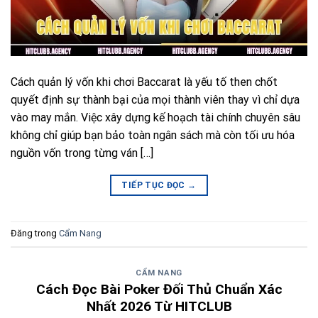
Cách quản lý vốn khi chơi Baccarat là yếu tố then chốt
quyết định sự thành bại của mọi thành viên thay vì chỉ dựa
vào may mắn. Việc xây dựng kế hoạch tài chính chuyên sâu
không chỉ giúp bạn bảo toàn ngân sách mà còn tối ưu hóa
nguồn vốn trong từng ván […]
TIẾP TỤC ĐỌC
→
Đăng trong
Cẩm Nang
CẨM NANG
Cách Đọc Bài Poker Đối Thủ Chuẩn Xác
Nhất 2026 Từ HITCLUB