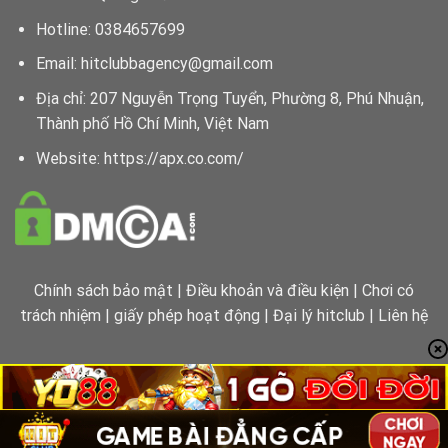
Hotline:
0384657699
Email:
hitclubbagency@gmail.com
Địa chỉ:
207 Nguyễn Trọng Tuyển, Phường 8, Phú Nhuận,
Thành phố Hồ Chí Minh, Việt Nam
Website:
https://apx.co.com/
Chính sách bảo mật
|
Điều khoản và điều kiện
|
Chơi có
trách nhiệm
|
giấy phép hoạt động
|
Đại lý hitclub
|
Liên hệ
Copyright 2026 ©
Bản Quyền Thuộc Về HITCLUB