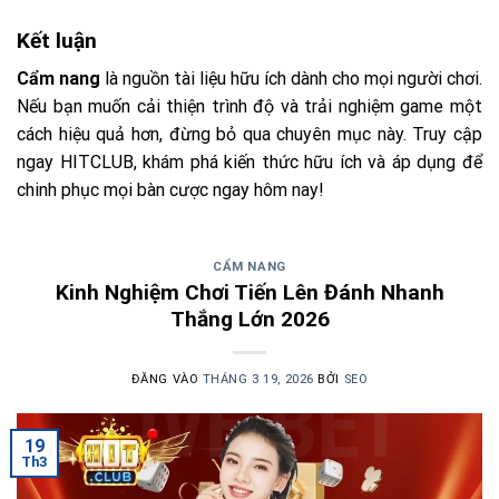
Kết luận
Cẩm nang
là nguồn tài liệu hữu ích dành cho mọi người chơi.
Nếu bạn muốn cải thiện trình độ và trải nghiệm game một
cách hiệu quả hơn, đừng bỏ qua chuyên mục này. Truy cập
ngay HITCLUB, khám phá kiến thức hữu ích và áp dụng để
chinh phục mọi bàn cược ngay hôm nay!
CẨM NANG
Kinh Nghiệm Chơi Tiến Lên Đánh Nhanh
Thắng Lớn 2026
ĐĂNG VÀO
THÁNG 3 19, 2026
BỞI
SEO
19
Th3