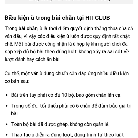
Điều kiện ù trong bài chắn tại HITCLUB
Trong
bài chắn
, ù là thời điểm quyết định thắng thua của cả
ván đấu, vì vậy các điều kiện ù luôn được quy định rất chặt
chẽ. Một bài được công nhận là ù hợp lệ khi người chơi đã
sắp xếp đủ bộ bài theo đúng luật, không xảy ra sai sót về
lượt đánh hay cách ăn bài.
Cụ thể, một ván ù đúng chuẩn cần đáp ứng nhiều điều kiện
cơ bản sau:
Bài trên tay phải có đủ 10 bộ, bao gồm chắn lẫn cạ.
Trong số đó, tối thiểu phải có 6 chắn để đảm bảo giá trị
bài.
Toàn bộ bài đã được ghép, không còn quân lẻ.
Thao tác ù diễn ra đúng lượt, đúng trình tự theo luật