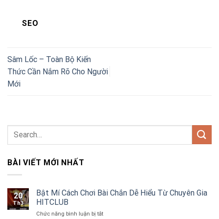
SEO
Sâm Lốc – Toàn Bộ Kiến
Thức Cần Nắm Rõ Cho Người
Mới
BÀI VIẾT MỚI NHẤT
Bật Mí Cách Chơi Bài Chắn Dễ Hiểu Từ Chuyên Gia
20
HITCLUB
Th3
Chức năng bình luận bị tắt
ở