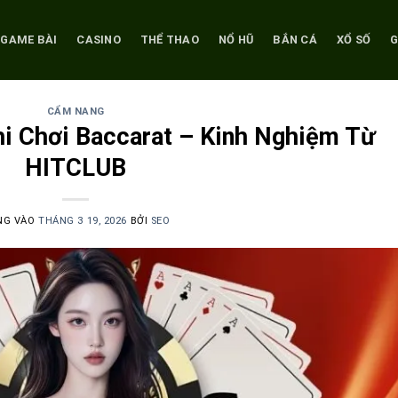
GAME BÀI
CASINO
THỂ THAO
NỔ HŨ
BẮN CÁ
XỔ SỐ
G
CẨM NANG
i Chơi Baccarat – Kinh Nghiệm Từ
HITCLUB
NG VÀO
THÁNG 3 19, 2026
BỞI
SEO