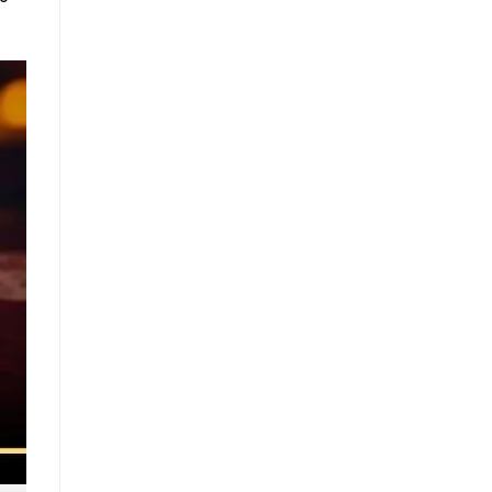
Từ
HITCLUB