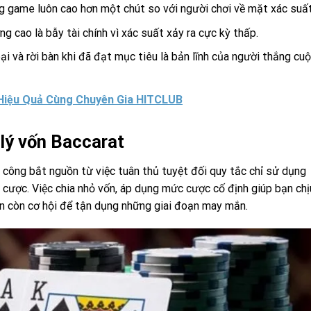
ng game luôn cao hơn một chút so với người chơi về mặt xác suất
g cao là bẫy tài chính vì xác suất xảy ra cực kỳ thấp.
ại và rời bàn khi đã đạt mục tiêu là bản lĩnh của người thắng cuộ
Hiệu Quả Cùng Chuyên Gia HITCLUB
lý vốn Baccarat
 công bắt nguồn từ việc tuân thủ tuyệt đối quy tắc chỉ sử dụng
cược. Việc chia nhỏ vốn, áp dụng mức cược cố định giúp bạn chị
n còn cơ hội để tận dụng những giai đoạn may mắn.