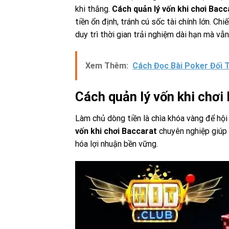
khi thắng.
Cách quản lý vốn khi chơi Bacc
tiền ổn định, tránh cú sốc tài chính lớn. C
duy trì thời gian trải nghiệm dài hạn mà vẫn 
Xem Thêm:
Cách Đọc Bài Poker Đối 
Cách quản lý vốn khi chơi
Làm chủ dòng tiền là chìa khóa vàng để hộ
vốn khi chơi Baccarat
chuyên nghiệp giúp k
hóa lợi nhuận bền vững.