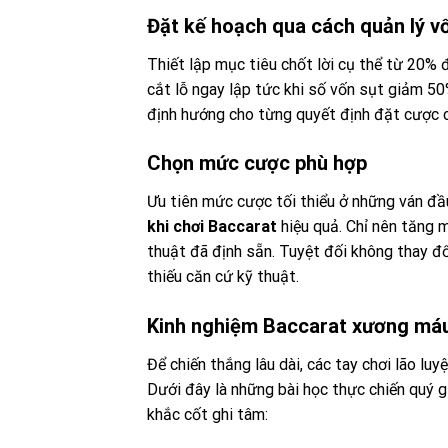
Đặt kế hoạch qua cách quản lý v
Thiết lập mục tiêu chốt lời cụ thể từ 20% 
cắt lỗ ngay lập tức khi số vốn sụt giảm 50
định hướng cho từng quyết định đặt cược c
Chọn mức cược phù hợp
Ưu tiên mức cược tối thiểu ở những ván đầu
khi chơi Baccarat
hiệu quả. Chỉ nên tăng 
thuật đã định sẵn. Tuyệt đối không thay 
thiếu căn cứ kỹ thuật.
Kinh nghiệm Baccarat xương máu
Để chiến thắng lâu dài, các tay chơi lão lu
Dưới đây là những bài học thực chiến quý g
khắc cốt ghi tâm: