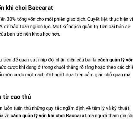
ốn khi chơi Baccarat
đến 30% tổng vốn cho mỗi phiên giao dịch. Quyết liệt thực hiện v
% để bảo toàn nguồn lực. Một kế hoạch quản trị tiền bài bản sẽ
ủa bạn trở nên khoa học hơn.
 tiên để quan sát nhịp độ, nhận diện cầu bài là
cách quản lý vố
mức cược khi đang ở trong chuỗi thắng rõ ràng hoặc theo các chi
đổi mức cược một cách đột ngột dựa trên cảm giác chủ quan mà
 từ cao thủ
yện luôn tuân thủ những quy tắc ngầm định về tâm lý và kỹ thuật.
iá về
cách quản lý vốn khi chơi Baccarat
mà người tham gia cầ