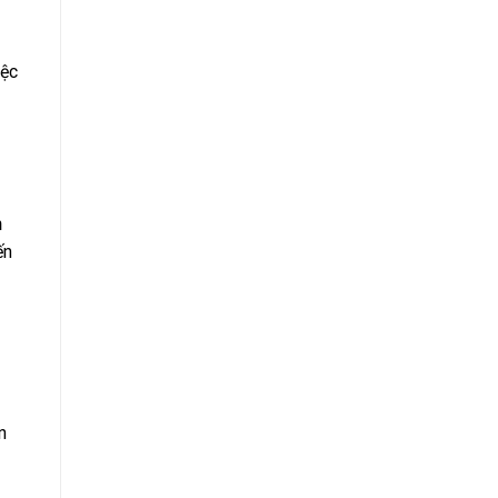
iệc
n
ến
n