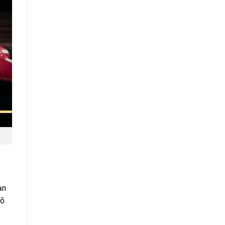
ạn
rõ