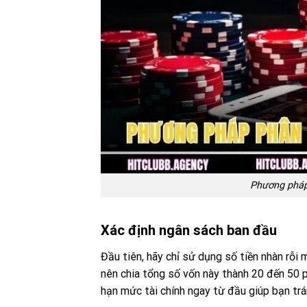
Phương pháp
Xác định ngân sách ban đầu
Đầu tiên, hãy chỉ sử dụng số tiền nhàn rỗ
nên chia tổng số vốn này thành 20 đến 50 p
hạn mức tài chính ngay từ đầu giúp bạn trán